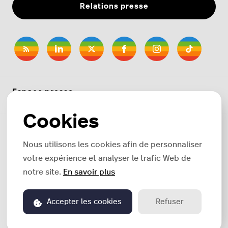
Relations presse
Espace presse
Cookies
Thèmes
Nous utilisons les cookies afin de personnaliser
votre expérience et analyser le trafic Web de
Copyright © 2026 Polaroid. Tous droits réservés.
notre site.
En savoir plus
Vie Privée
Conditions d'utilisation
Accepter les cookies
Refuser
Propulsé par PR.co